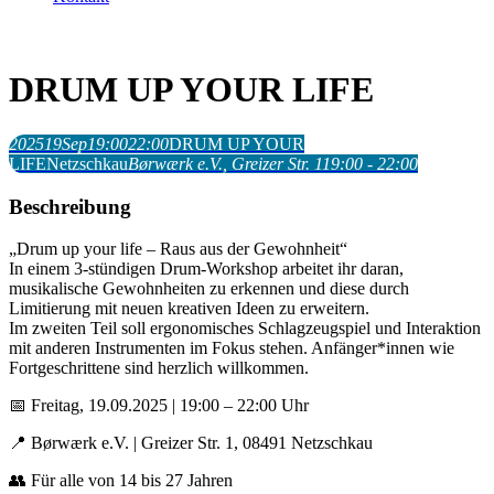
DRUM UP YOUR LIFE
2025
19
Sep
19:00
22:00
DRUM UP YOUR
LIFE
Netzschkau
Børwærk e.V.
, Greizer Str. 1
19:00 - 22:00
Beschreibung
„Drum up your life – Raus aus der Gewohnheit“
In einem 3-stündigen Drum-Workshop arbeitet ihr daran,
musikalische Gewohnheiten zu erkennen und diese durch
Limitierung mit neuen kreativen Ideen zu erweitern.
Im zweiten Teil soll ergonomisches Schlagzeugspiel und Interaktion
mit anderen Instrumenten im Fokus stehen. Anfänger*innen wie
Fortgeschrittene sind herzlich willkommen.
📅 Freitag, 19.09.2025 | 19:00 – 22:00 Uhr
📍 Børwærk e.V. | Greizer Str. 1, 08491 Netzschkau
👥 Für alle von 14 bis 27 Jahren